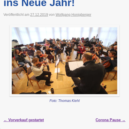
ins Neue Jahr!
Veröffentlicht am
27.12.2019
von
Wolfgang Honigberger
Foto: Thomas Kiehl
Artikelnavigation
←
Vorverkauf gestartet
Corona Pause
→