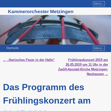
Menü ↓
Kammerorchester Metzingen
Startseite
Menü ↓
Zum Inhalt wechseln
Zum sekundären Inhalt wechseln
Artikelnavigation
←
„Iberisches Feuer in der Halle“
Frühlingskonzert 2019 am
26.05.2019 um 11 Uhr in der
Zwölf-Apostel-Kirche Metzingen-
Neuhausen
→
Das Programm des
Frühlingskonzert am