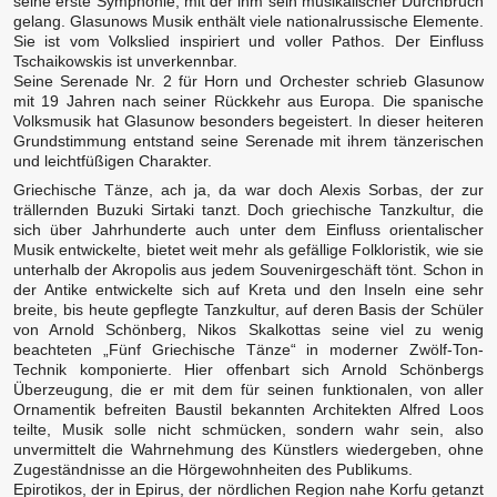
seine erste Symphonie, mit der ihm sein musikalischer Durchbruch
gelang. Glasunows Musik enthält viele nationalrussische Elemente.
Sie ist vom Volkslied inspiriert und voller Pathos. Der Einfluss
Tschaikowskis ist unverkennbar.
Seine Serenade Nr. 2 für Horn und Orchester schrieb Glasunow
mit 19 Jahren nach seiner Rückkehr aus Europa. Die spanische
Volksmusik hat Glasunow besonders begeistert. In dieser heiteren
Grundstimmung entstand seine Serenade mit ihrem tänzerischen
und leichtfüßigen Charakter.
Griechische Tänze, ach ja, da war doch Alexis Sorbas, der zur
trällernden Buzuki Sirtaki tanzt. Doch griechische Tanzkultur, die
sich über Jahrhunderte auch unter dem Einfluss orientalischer
Musik entwickelte, bietet weit mehr als gefällige Folkloristik, wie sie
unterhalb der Akropolis aus jedem Souvenirgeschäft tönt. Schon in
der Antike entwickelte sich auf Kreta und den Inseln eine sehr
breite, bis heute gepflegte Tanzkultur, auf deren Basis der Schüler
von Arnold Schönberg, Nikos Skalkottas seine viel zu wenig
beachteten „Fünf Griechische Tänze“ in moderner Zwölf-Ton-
Technik komponierte. Hier offenbart sich Arnold Schönbergs
Überzeugung, die er mit dem für seinen funktionalen, von aller
Ornamentik befreiten Baustil bekannten Architekten Alfred Loos
teilte, Musik solle nicht schmücken, sondern wahr sein, also
unvermittelt die Wahrnehmung des Künstlers wiedergeben, ohne
Zugeständnisse an die Hörgewohnheiten des Publikums.
Epirotikos, der in Epirus, der nördlichen Region nahe Korfu getanzt