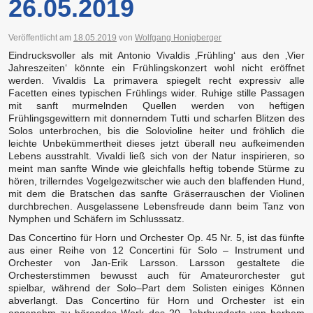
26.05.2019
Veröffentlicht am
18.05.2019
von
Wolfgang Honigberger
Eindrucksvoller als mit Antonio Vivaldis ‚Frühling‘ aus den ‚Vier
Jahreszeiten‘ könnte ein Frühlingskonzert wohl nicht eröffnet
werden. Vivaldis La primavera spiegelt recht expressiv alle
Facetten eines typischen Frühlings wider. Ruhige stille Passagen
mit sanft murmelnden Quellen werden von heftigen
Frühlingsgewittern mit donnerndem Tutti und scharfen Blitzen des
Solos unterbrochen, bis die Solovioline heiter und fröhlich die
leichte Unbekümmertheit dieses jetzt überall neu aufkeimenden
Lebens ausstrahlt. Vivaldi ließ sich von der Natur inspirieren, so
meint man sanfte Winde wie gleichfalls heftig tobende Stürme zu
hören, trillerndes Vogelgezwitscher wie auch den blaffenden Hund,
mit dem die Bratschen das sanfte Gräserrauschen der Violinen
durchbrechen. Ausgelassene Lebensfreude dann beim Tanz von
Nymphen und Schäfern im Schlusssatz.
Das Concertino für Horn und Orchester Op. 45 Nr. 5, ist das fünfte
aus einer Reihe von 12 Concertini für Solo – Instrument und
Orchester von Jan-Erik Larsson. Larsson gestaltete die
Orchesterstimmen bewusst auch für Amateurorchester gut
spielbar, während der Solo–Part dem Solisten einiges Können
abverlangt. Das Concertino für Horn und Orchester ist ein
angenehm zu hörendes Werk des 20. Jahrhunderts von herbem