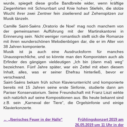
wurde, spiegelt diese große Bandbreite wider, wenn kräftige
Ziegenhirten mit Schnurrbart und Knie hohen Stiefeln, die stolze
Wucht ihrer zwei Zentner fein ziselierend auf Zehenspitzen zur
Musik tänzeln.
Camille Saint-Saëns ‚Oratorio de Noel‘ mag noch manchem von
der gemeinsamen Aufführung mit der Martinskantorei in
Erinnerung sein. Nicht weniger romantisch stellt sich die Romanze
mit ihren wunderschönen Melodienbögen dar, die er im Alter von
38 Jahren komponierte.
Musik ist ja auch eine Ausdrucksform für manches
Unaussprechliche, und so könnte man den Komponisten auch als
Erfinder des gängigen vieldeutigen „Ich bin (dann mal) weg“
bezeichnen. Fünf Jahre später, war ein Zettel mit eben diesem
Inhalt, alles, was er seiner Ehefrau hinterließ, bevor er
verschwand.
Saint-Saëns bekam früh schon Klavierunterricht und komponierte
bereits mit 15 Jahren seine erste Sinfonie, studierte dann am
Pariser Konservatorium. Seine Freundschaft mit Franz Liszt wirkte
sich natürlich auf seine Kompositionen aus. Bis heute bekannt sind
z.B. sein „Karneval der Tiere“, die Orgelsinfonie und einige
Klavierkonzerte.
Artikelnavigation
←
„Iberisches Feuer in der Halle“
Frühlingskonzert 2019 am
26.05.2019 um 11 Uhr in der