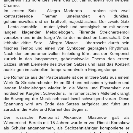
Charme.
Im ersten Satz – Allegro Moderato – ranken sich zwei
kontrastierende Themen umeinander: ein dunkles,
geheimnisvolles und ein kraftvoll, majestätisches. Der zweite Satz
– Lento cantabile – mutet lyrisch und nostalgisch an mit seinen
langen, klagenden Melodiebögen. Flirrende Streichertremoli
versetzen uns in die karge Weite der nordischen Landschaft. Der
lebhafte dritte Satz – Allegro Vivace – überrascht durch sein
frisches Tempo und einen von Synkopen geprägten Rhythmus.
Nach der temperamentvollen Einleitung führt uns der Komponist
zurück in das langsamere, geheimnisvolle Thema des ersten
Satzes, streift Elemente des zweiten Satzes und lässt das Konzert
ausklingen im schnellen, temperamentvollen Eingangstempo.
Die Romanze aus der Pastoralsuite ist der mittlere Satz aus einem
Werk für Streichorchester. Er entführt uns mit seinen lyrischen und
langen Melodiebögen wieder in die Weite und Einsamkeit der
nordischen Kargheit Schwedens. Im romantischen Mittelteil drängt
die Bewegung der Musik sehnsuchtsvoll schwelgend voran. Diese
Spannung wird am Ende des Satzes aufgelöst und führt uns
zurück in die Ruhe und Klarheit des Beginns.
Der russische Komponist Alexander Glasunow galt als
Wunderkind. Bereits mit 15 Jahren wurde er von Rimski-Korsakow
als Schüler angenommen, als Sechzehnjähriger komponierte er