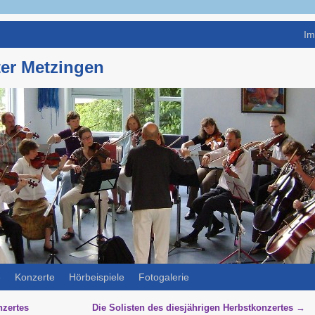
Im
er Metzingen
e
Konzerte
Hörbeispiele
Fotogalerie
zertes
Die Solisten des diesjährigen Herbstkonzertes
→