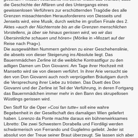
die Geschichte der Affären und des Untergangs eines
gewissenlosen Verführers zur erschütternden Tragödie des alle
Grenzen missachtenden Herausforderens von Diesseits und
Jenseits wird, eine Musik, durch welche im großen Finale des 2.
Aktes
»auch der Nüchternste bis an die Grenzen menschlichen
Vorstellens, ja über sie hinaus gerissen wird,
wo
wir das
Übersinnliche schauen und hören«
(Mörike in »Mozart auf der
Reise nach Prag«).
Die ausgewählten Nummern gehören zu einer Geschehenslinie,
die abseits von dieser Steigerung ins Absolute liegt. Das
Bauernmädchen Zerline ist die weibliche Kontrastfigur zu den
adligen Damen um Don Giovanni. Am Tage ihrer Hochzeit mit
Mansetto wird sie von diesem verführt. In ihrer Arie versucht sie
den von Don Giovanni auch noch verprügelten Bräutigam durch
die Versprechung ihrer Liebe zu trösten. Das Duett des Don
Giovanni und der Zerline ist Teil der Verführung, in deren Fortgang
das Bauernmädchen immer mehr in den Bann des skrupellosen
Wüstlings gerissen wird.
Den Stoff für die Oper
»Cosi fan tutte«
soll eine wahre
Begebenheit in der Gesellschaft des damaligen Wien geliefert
haben. Lorenzo da Ponte machte daraus ein bühnenwirksames
Libretto: Die zwei Schwestern Dorabella und Fiordiligi werden
schwärmerisch von Ferrando und Guglielmo geliebt. Jeder ist
absolut von der Treue seiner Braut überzeugt. Sie lassen sich aber