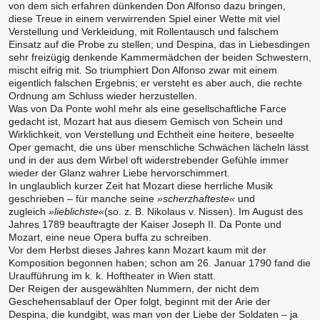
von dem sich erfahren dünkenden Don Alfonso dazu bringen,
diese Treue in einem verwirrenden Spiel einer Wette mit viel
Verstellung und Verkleidung, mit Rollentausch und falschem
Einsatz auf die Probe zu stellen; und Despina, das in Liebesdingen
sehr freizügig denkende Kammermädchen der beiden Schwestern,
mischt eifrig mit. So triumphiert Don Alfonso zwar mit einem
eigentlich falschen Ergebnis; er versteht es aber auch, die rechte
Ordnung am Schluss wieder herzustellen.
Was von Da Ponte wohl mehr als eine gesellschaftliche Farce
gedacht ist, Mozart hat aus diesem Gemisch von Schein und
Wirklichkeit, von Verstellung und Echtheit eine heitere, beseelte
Oper gemacht, die uns über menschliche Schwächen lächeln lässt
und in der aus dem Wirbel oft widerstrebender Gefühle immer
wieder der Glanz wahrer Liebe hervorschimmert.
In unglaublich kurzer Zeit hat Mozart diese herrliche Musik
geschrieben – für manche seine
»scherzhafteste«
und
zugleich
»lieblichste«
(so. z. B. Nikolaus v. Nissen). Im August des
Jahres 1789 beauftragte der Kaiser Joseph II. Da Ponte und
Mozart, eine neue Opera buffa zu schreiben.
Vor dem Herbst dieses Jahres kann Mozart kaum mit der
Komposition begonnen haben; schon am 26. Januar 1790 fand die
Uraufführung im k. k. Hoftheater in Wien statt.
Der Reigen der ausgewählten Nummern, der nicht dem
Geschehensablauf der Oper folgt, beginnt mit der Arie der
Despina, die kundgibt, was man von der Liebe der Soldaten – ja