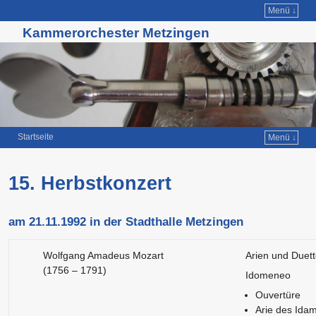
Menü ↓
Kammerorchester Metzingen
Startseite
Menü ↓
Zum Inhalt wechseln
Zum sekundären Inhalt wechseln
15. Herbstkonzert
am 21.11.1992 in der Stadthalle Metzingen
Wolfgang Amadeus Mozart
Arien und Duet
(1756 – 1791)
Idomeneo
Ouvertüre
Arie des Ida