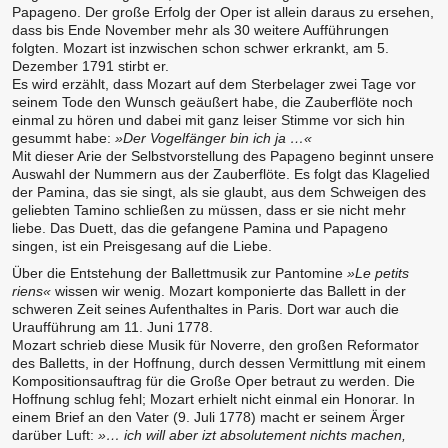
Papageno. Der große Erfolg der Oper ist allein daraus zu ersehen,
dass bis Ende November mehr als 30 weitere Aufführungen
folgten. Mozart ist inzwischen schon schwer erkrankt, am 5.
Dezember 1791 stirbt er.
Es wird erzählt, dass Mozart auf dem Sterbelager zwei Tage vor
seinem Tode den Wunsch geäußert habe, die Zauberflöte noch
einmal zu hören und dabei mit ganz leiser Stimme vor sich hin
gesummt habe:
»Der Vogelfänger bin ich ja …«
Mit dieser Arie der Selbstvorstellung des Papageno beginnt unsere
Auswahl der Nummern aus der Zauberflöte. Es folgt das Klagelied
der Pamina, das sie singt, als sie glaubt, aus dem Schweigen des
geliebten Tamino schließen zu müssen, dass er sie nicht mehr
liebe. Das Duett, das die gefangene Pamina und Papageno
singen, ist ein Preisgesang auf die Liebe.
Über die Entstehung der Ballettmusik zur Pantomine
»Le petits
riens«
wissen wir wenig. Mozart komponierte das Ballett in der
schweren Zeit seines Aufenthaltes in Paris. Dort war auch die
Uraufführung am 11. Juni 1778.
Mozart schrieb diese Musik für Noverre, den großen Reformator
des Balletts, in der Hoffnung, durch dessen Vermittlung mit einem
Kompositionsauftrag für die Große Oper betraut zu werden. Die
Hoffnung schlug fehl; Mozart erhielt nicht einmal ein Honorar. In
einem Brief an den Vater (9. Juli 1778) macht er seinem Ärger
darüber Luft:
»… ich will aber izt absolutement nichts machen,