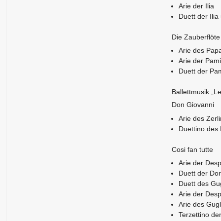
Arie der Ilia
Duett der Ili
Die Zauberflöte
Arie des Pap
Arie der Pam
Duett der Pa
Ballettmusik „Le
Don Giovanni
Arie des Zerl
Duettino des
Cosi fan tutte
Arie der Des
Duett der Dor
Duett des Gu
Arie der Des
Arie des Gug
Terzettino de