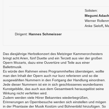
Solisten:
Megumi Adach
Werner Rollenm
Anke Sieloff
,
Me
Dirigent:
Hannes Schmeisser
Das diesjährige Herbstkonzert des Metzinger Kammerorchesters
bringt acht Arien, fünf Duette und ein Terzett aus vier der großen
Opern Mozarts, dazu eine Ouvertüre und Teile aus einer
Ballettmusik.
Es würde den Rahmen eines Programmheftes übersteigen, wollte
man den Inhalt der Opern auch nur kurz referieren und so die
ausgewählten Nummern in den Fortgang der Handlung einordnen.
Jede dieser Nummern ist ein in sich geschlossenes wunderbares
Kunstgebilde, das auch aus dem Gesamtwerk herausgelöst seine
Wirkung nicht verfehlen wird.
Zudem werden viele Hörer Bekanntes wiederbegrüßen,
Erinnerungen an Opernbesuche werden sich einstellen und mögen
in der Phantasie der Musik Kostüm und Bühnenbild hinzufügen. So