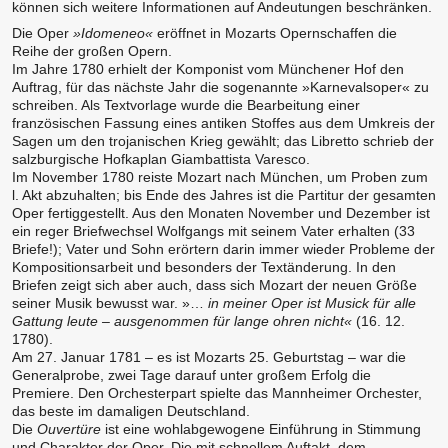
können sich weitere Informationen auf Andeutungen beschränken.
Die Oper
»Idomeneo«
eröffnet in Mozarts Opernschaffen die
Reihe der großen Opern.
Im Jahre 1780 erhielt der Komponist vom Münchener Hof den
Auftrag, für das nächste Jahr die sogenannte »Karnevalsoper« zu
schreiben. Als Textvorlage wurde die Bearbeitung einer
französischen Fassung eines antiken Stoffes aus dem Umkreis der
Sagen um den trojanischen Krieg gewählt; das Libretto schrieb der
salzburgische Hofkaplan Giambattista Varesco.
Im November 1780 reiste Mozart nach München, um Proben zum
l. Akt abzuhalten; bis Ende des Jahres ist die Partitur der gesamten
Oper fertiggestellt. Aus den Monaten November und Dezember ist
ein reger Briefwechsel Wolfgangs mit seinem Vater erhalten (33
Briefe!); Vater und Sohn erörtern darin immer wieder Probleme der
Kompositionsarbeit und besonders der Textänderung. In den
Briefen zeigt sich aber auch, dass sich Mozart der neuen Größe
seiner Musik bewusst war. »…
in meiner Oper ist Musick für alle
Gattung leute – ausgenommen für lange ohren nicht«
(16. 12.
1780).
Am 27. Januar 1781 – es ist Mozarts 25. Geburtstag – war die
Generalprobe, zwei Tage darauf unter großem Erfolg die
Premiere. Den Orchesterpart spielte das Mannheimer Orchester,
das beste im damaligen Deutschland.
Die
Ouvertüre
ist eine wohlabgewogene Einführung in Stimmung
und Charakter der Oper. Die mit schnellem Auftakt, dem