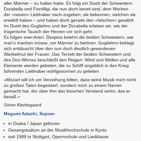
aller Männer – zu halten habe. Es folgt ein Duett der Schwestern
Dorabella und Fiordiligi, die nun doch bereit sind, dem Werben
der
»neuen«
Liebhaber nach-zugeben; sie bekennen, welchen sie
erwählt haben – und haben doch gerade den
»falschen«
gewählt.
Im Duett des Guglielmo und der Dorabella erleben wir, wie der
trügerische Tausch der Herzen vor sich geht.
Es folgen zwei Arien: Despina belehrt die beiden Schwestern, wie
man’s machen müsse, um Männer zu betören. Guglielmo beklagt
sich enttäuscht über den nun doch deutlich gewordenen
Wankelmut der Frauen. Das Terzett der beiden Schwestern und
des Don Alfonso beschließt den Reigen: Wind und Wellen und alle
Elemente werden gebeten, die zu Schiff angeblich in den Krieg
fahrenden Liebhaber wohlgesonnen zu geleiten.
»Mozart will ich um Verzeihung bitten, dass seine Musik mich nicht
zu großen Taten begeistert, sondern mich zu einem Narren
gemacht hat, der über ihm das bisschen Verstand verlor, das er
besaß.
«
Sören Kierkegaard
Megumi Adachi, Sopran
in Osaka / Japan geboren
Gesangstudium an der Musikhochschule in Kyoto
seit 1989 in Stuttgart, Opernschule und Liedklasse