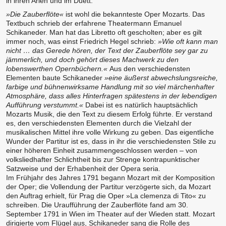
in ihren Arien und im Duett.
»Die Zauberflöte«
ist wohl die bekannteste Oper Mozarts. Das
Textbuch schrieb der erfahrene Theatermann Emanuel
Schikaneder. Man hat das Libretto oft gescholten; aber es gilt
immer noch, was einst Friedrich Hegel schrieb:
»Wie oft kann man
nicht … das Gerede hören, der Text der Zauberflöte sey gar zu
jämmerlich, und doch gehört dieses Machwerk zu den
lobenswerthen Opernbüchern.«
Aus den verschiedensten
Elementen baute Schikaneder
»eine äußerst abwechslungsreiche,
farbige und bühnenwirksame Handlung mit so viel märchenhafter
Atmosphäre, dass alles Hinterfragen spätestens in der lebendigen
Aufführung verstummt.«
Dabei ist es natürlich hauptsächlich
Mozarts Musik, die den Text zu diesem Erfolg führte. Er verstand
es, den verschiedensten Elementen durch die Vielzahl der
musikalischen Mittel ihre volle Wirkung zu geben. Das eigentliche
Wunder der Partitur ist es, dass in ihr die verschiedensten Stile zu
einer höheren Einheit zusammengeschlossen werden – von
volksliedhafter Schlichtheit bis zur Strenge kontrapunktischer
Satzweise und der Erhabenheit der Opera seria.
Im Frühjahr des Jahres 1791 begann Mozart mit der Komposition
der Oper; die Vollendung der Partitur verzögerte sich, da Mozart
den Auftrag erhielt, für Prag die Oper »La clemenza di Tito« zu
schreiben. Die Uraufführung der Zauberflöte fand am 30.
September 1791 in Wien im Theater auf der Wieden statt. Mozart
dirigierte vom Flügel aus, Schikaneder sang die Rolle des