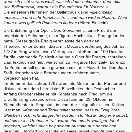
wenn ich nicht voraus weiß, was ich dafür bekomme, denn dies
(die Ballettmusik) war nur ein Freundstück für Noverre.«
Die einzelnen Nummern der Ballettmusik sind
»gleichzeitig
mozartisch und sehr französisch…, und man wird in Mozarts Werk
kaum etwas gallisch Pointiertes finden«
(Alfred Einstein).
Die Entstehung der Oper
»Don Giovanni«
ist eine Frucht der
begeisterten Aufnahme, die »Figaros Hochzeit« in Prag gefunden
hatte. Dieser große Erfolg veranlasste den dortigen
Theaterdirektor Bondini dazu, mit Mozart, der Anfang des Jahres
1787 in Prag weilte, einen Vertrag zu schließen, um 100 Dukaten
für die kommende Spielzeit eine neue Oper für Prag zu schreiben.
Das Textbuch schrieb, wie schon zu »Figaros Hochzeit«, Lorenzo
da Ponte; er soll es auch gewesen sein, der Mozart den Don-Juan-
Stoff, der schon viele Bearbeitungen erfahren hatte,
vorgeschlagen hat.
Im Sommer des Jahres 1787 arbeitete Mozart an der Partitur und
diskutierte mit dem Librettisten Einzelheiten des Textbuches.
Anfang Oktober reiste er mit Konstanze nach Prag, um die
Uraufführung vorzubereiten. Diese fand am 29. Oktober im
Ständetheater in Prag statt; in einer der zeitgenössischen Kritiken
liest man:
»Kenner und Tonkünstler sagen, dass zu Prag ihres
Gleichen noch nicht aufgeführt worden. Hr. Mozart dirigierte selbst,
und als er ins Orchester trat, wurde ihm ein dreymaliger Jubel
gegeben, welches auch bey seinem Austritte aus demselben
geschah.«
Mozart vollbrachte mit seiner Musik das Wunder, dass