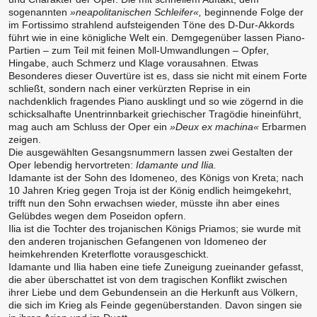
sogenannten
»neapolitanischen Schleifer«,
beginnende Folge der
im Fortissimo strahlend aufsteigenden Töne des D-Dur-Akkords
führt wie in eine königliche Welt ein. Demgegenüber lassen Piano-
Partien – zum Teil mit feinen Moll-Umwandlungen – Opfer,
Hingabe, auch Schmerz und Klage vorausahnen. Etwas
Besonderes dieser Ouvertüre ist es, dass sie nicht mit einem Forte
schließt, sondern nach einer verkürzten Reprise in ein
nachdenklich fragendes Piano ausklingt und so wie zögernd in die
schicksalhafte Unentrinnbarkeit griechischer Tragödie hineinführt,
mag auch am Schluss der Oper ein
»Deux ex machina«
Erbarmen
zeigen.
Die ausgewählten Gesangsnummern lassen zwei Gestalten der
Oper lebendig hervortreten:
Idamante und Ilia.
Idamante ist der Sohn des Idomeneo, des Königs von Kreta; nach
10 Jahren Krieg gegen Troja ist der König endlich heimgekehrt,
trifft nun den Sohn erwachsen wieder, müsste ihn aber eines
Gelübdes wegen dem Poseidon opfern.
Ilia ist die Tochter des trojanischen Königs Priamos; sie wurde mit
den anderen trojanischen Gefangenen von Idomeneo der
heimkehrenden Kreterflotte vorausgeschickt.
Idamante und Ilia haben eine tiefe Zuneigung zueinander gefasst,
die aber überschattet ist von dem tragischen Konflikt zwischen
ihrer Liebe und dem Gebundensein an die Herkunft aus Völkern,
die sich im Krieg als Feinde gegenüberstanden. Davon singen sie