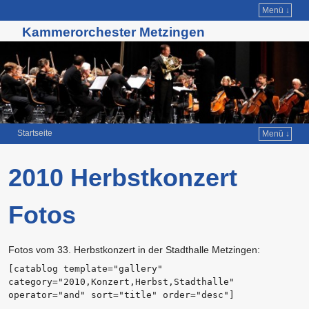
Menü ↓
Kammerorchester Metzingen
Startseite
Menü ↓
Zum Inhalt wechseln
Zum sekundären Inhalt wechseln
2010 Herbstkonzert
Fotos
Fotos vom 33. Herbstkonzert in der Stadthalle Metzingen:
[catablog template="gallery"
category="2010,Konzert,Herbst,Stadthalle"
operator="and" sort="title" order="desc"]